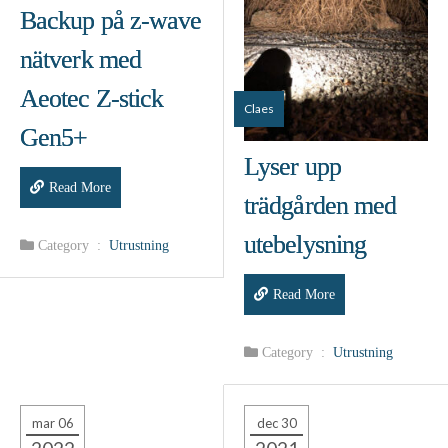
Backup på z-wave
nätverk med
Aeotec Z-stick
Claes
Gen5+
Lyser upp
Read More
trädgården med
utebelysning
Category :
Utrustning
Read More
Category :
Utrustning
mar 06
dec 30