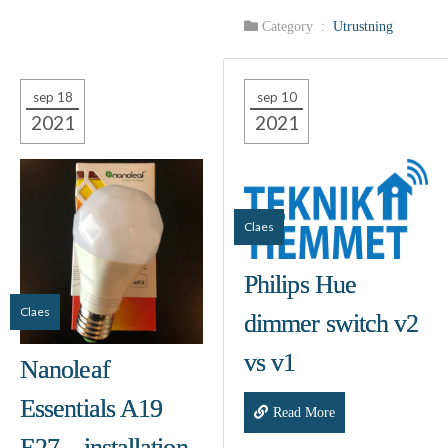
Category :
Utrustning
sep 18
sep 10
2021
2021
Claes
Philips Hue
Claes
dimmer switch v2
vs v1
Nanoleaf
Essentials A19
Read More
E27 – installation