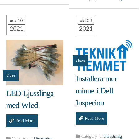
nov 10
okt 03
2021
2021
Claes
Claes
Installera mer
minne i Dell
LED Ljusslinga
Insperion
med Wled
Read More
Read More
Category :
Utrustning
Category :
Utrustning