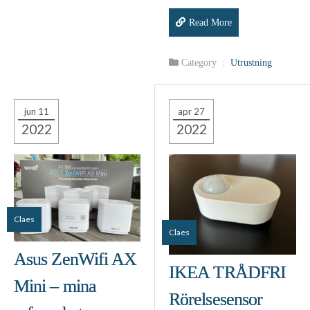
Read More
Category :
Utrustning
jun 11
apr 27
2022
2022
Claes
Claes
Asus ZenWifi AX
IKEA TRÅDFRI
Mini – mina
Rörelsesensor