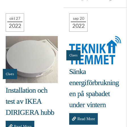
okt 27
sep 20
2022
2022
Claes
Sänka
Claes
energiförbrukning
Installation och
en på spabadet
test av IKEA
under vintern
DIRIGERA hubb
Read More
Read More