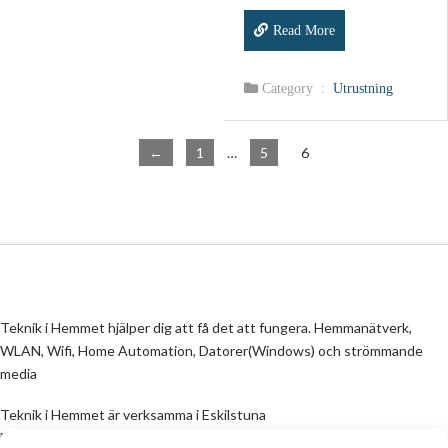
Read More
Category :
Utrustning
←
1
…
5
6
Teknik i Hemmet hjälper dig att få det att fungera. Hemmanätverk,
WLAN, Wifi, Home Automation, Datorer(Windows) och strömmande
media
Teknik i Hemmet är verksamma i Eskilstuna
Email:
info@teknikihemmet.se