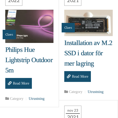
2022
2021
Claes
Claes
Installation av M.2
Philips Hue
SSD i dator för
Lightstrip Outdoor
mer lagring
5m
Read More
Read More
Category :
Utrustning
Category :
Utrustning
nov 23
2021