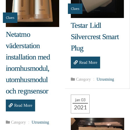
Claes
Claes
Testar Lidl
Netatmo
Silvercrest Smart
väderstation
Plug
installation med
Read More
inomhusmodul,
utomhusmodul
Category :
Utrustning
och regnsensor
jan 03
Read More
2021
Category :
Utrustning