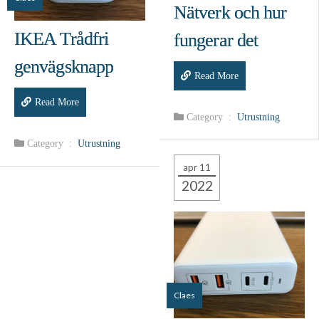
Nätverk och hur
IKEA Trådfri
fungerar det
genvägsknapp
Read More
Read More
Category :
Utrustning
Category :
Utrustning
apr 11
2022
Claes