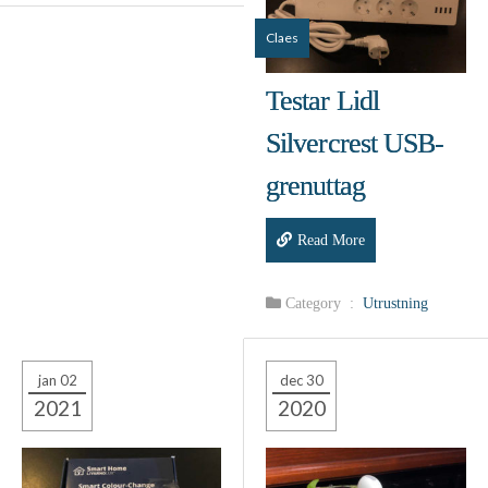
Claes
Testar Lidl
Silvercrest USB-
grenut­tag
Read More
Category :
Utrustning
jan 02
dec 30
2021
2020