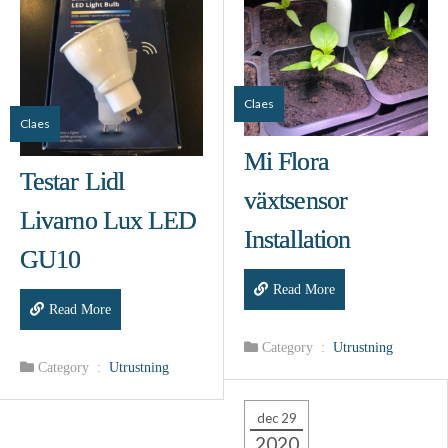
Claes
Claes
Mi Flora
Testar Lidl
växtsensor
Livarno Lux LED
Installation
GU10
Read More
Read More
Category :
Utrustning
Category :
Utrustning
dec 29
2020