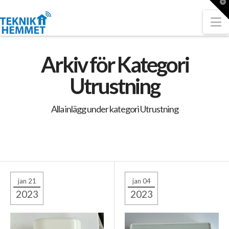
T
t
W
N
Arkiv för Kategori
Utrustning
Alla inlägg under kategori Utrustning
jan 21
jan 04
2023
2023