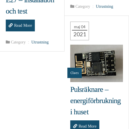
Category :
Utrustning
och test
Read More
maj 04
2021
Category :
Utrustning
Claes
Pulsräknare –
energiförbrukning
i huset
Read More