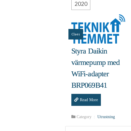
2020
Claes
Styra Daikin
värmepump med
WiFi‑adapter
BRP069B41
Read More
Category :
Utrustning