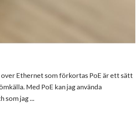
 over Ethernet som förkortas PoE är ett sätt
trömkälla. Med PoE kan jag använda
 som jag ...