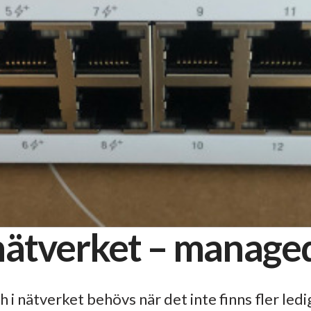
i nätverket – manag
 i nätverket behövs när det inte finns fler ledi