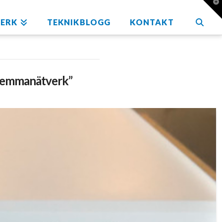
T
t
W
ERK
TEKNIKBLOGG
KONTAKT
emmanätverk”