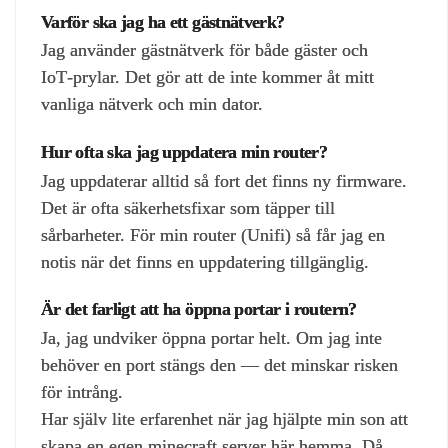
Varför ska jag ha ett gästnätverk?
Jag använder gästnätverk för både gäster och
IoT‑prylar. Det gör att de inte kommer åt mitt
vanliga nätverk och min dator.
Hur ofta ska jag uppdatera min router?
Jag uppdaterar alltid så fort det finns ny firmware.
Det är ofta säkerhetsfixar som täpper till
sårbarheter. För min router (Unifi) så får jag en
notis när det finns en uppdatering tillgänglig.
Är det farligt att ha öppna portar i routern?
Ja, jag undviker öppna portar helt. Om jag inte
behöver en port stängs den — det minskar risken
för intrång.
Har själv lite erfarenhet när jag hjälpte min son att
skapa en egen minecraft server här hemma. Då