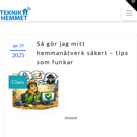
T
t
W
N
Så gör jag mitt
apr 19
hemmanätverk säkert – tips
2025
som funkar
Claes