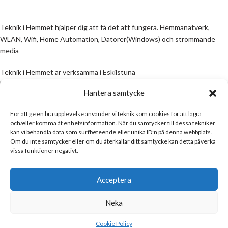
Teknik i Hemmet hjälper dig att få det att fungera. Hemmanätverk,
WLAN, Wifi, Home Automation, Datorer(Windows) och strömmande
media
Teknik i Hemmet är verksamma i Eskilstuna
Email:
info@teknikihemmet.se
Hantera samtycke
För att ge en bra upplevelse använder vi teknik som cookies för att lagra
All information på denna sida skall ses som en guide, inte en manual. Om
och/eller komma åt enhetsinformation. När du samtycker till dessa tekniker
information på sidan inte stämmer och/eller är felaktig, skicka gärna ett
kan vi behandla data som surfbeteende eller unika ID:n på denna webbplats.
mail
Om du inte samtycker eller om du återkallar ditt samtycke kan detta påverka
vissa funktioner negativt.
Email:
info@teknikihemmet.se
Acceptera
Neka
Teknik i Hemmet
Copyright © 2017
Cookie Policy