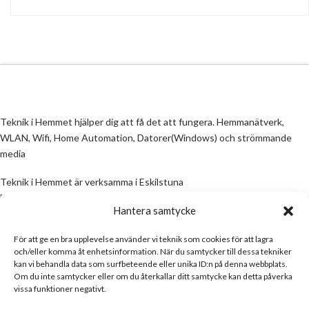
Teknik i Hemmet hjälper dig att få det att fungera. Hemmanätverk,
WLAN, Wifi, Home Automation, Datorer(Windows) och strömmande
media
Teknik i Hemmet är verksamma i Eskilstuna
Email:
info@teknikihemmet.se
Hantera samtycke
För att ge en bra upplevelse använder vi teknik som cookies för att lagra
All information på denna sida skall ses som en guide, inte en manual. Om
och/eller komma åt enhetsinformation. När du samtycker till dessa tekniker
information på sidan inte stämmer och/eller är felaktig, skicka gärna ett
kan vi behandla data som surfbeteende eller unika ID:n på denna webbplats.
mail
Om du inte samtycker eller om du återkallar ditt samtycke kan detta påverka
vissa funktioner negativt.
Email:
info@teknikihemmet.se