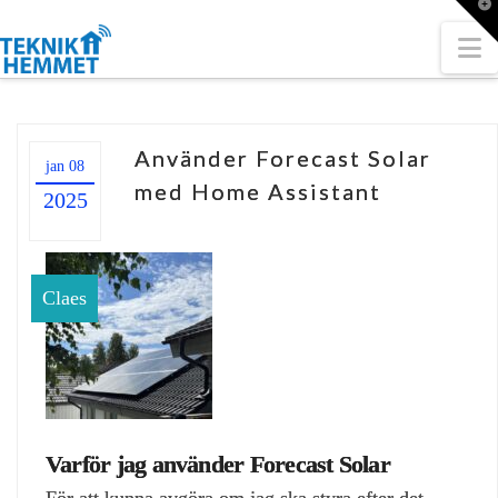
T
t
W
N
Använder Forecast Solar
jan 08
med Home Assistant
2025
Claes
Varför jag använder Forecast Solar
För att kunna avgöra om jag ska styra efter det