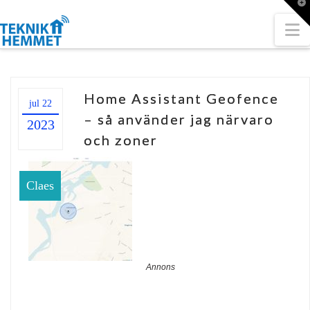
T
t
W
N
Home Assistant Geofence
jul 22
– så använder jag närvaro
2023
och zoner
Claes