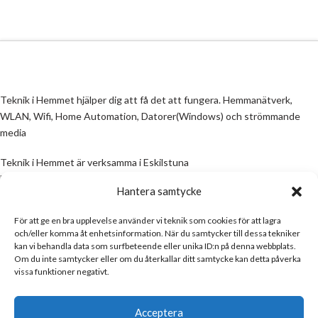
Teknik i Hemmet hjälper dig att få det att fungera. Hemmanätverk,
WLAN, Wifi, Home Automation, Datorer(Windows) och strömmande
media
Teknik i Hemmet är verksamma i Eskilstuna
Email:
info@teknikihemmet.se
Hantera samtycke
För att ge en bra upplevelse använder vi teknik som cookies för att lagra
All information på denna sida skall ses som en guide, inte en manual. Om
och/eller komma åt enhetsinformation. När du samtycker till dessa tekniker
information på sidan inte stämmer och/eller är felaktig, skicka gärna ett
kan vi behandla data som surfbeteende eller unika ID:n på denna webbplats.
mail
Om du inte samtycker eller om du återkallar ditt samtycke kan detta påverka
vissa funktioner negativt.
Email:
info@teknikihemmet.se
Acceptera