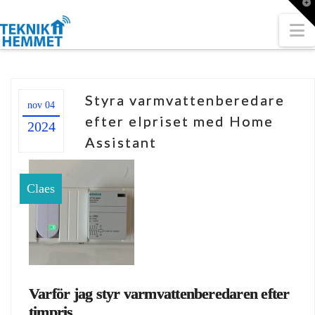
T
t
W
N
Styra varmvattenberedare
nov 04
efter elpriset med Home
2024
Assistant
Claes
Varför jag styr varmvattenberedaren efter
timpris