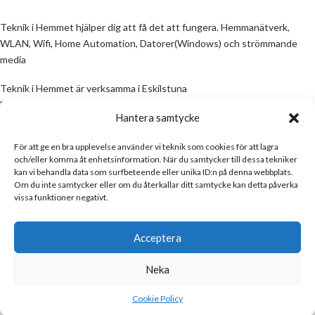
Teknik i Hemmet hjälper dig att få det att fungera. Hemmanätverk,
WLAN, Wifi, Home Automation, Datorer(Windows) och strömmande
media
Teknik i Hemmet är verksamma i Eskilstuna
Email:
info@teknikihemmet.se
Hantera samtycke
För att ge en bra upplevelse använder vi teknik som cookies för att lagra
All information på denna sida skall ses som en guide, inte en manual. Om
och/eller komma åt enhetsinformation. När du samtycker till dessa tekniker
information på sidan inte stämmer och/eller är felaktig, skicka gärna ett
kan vi behandla data som surfbeteende eller unika ID:n på denna webbplats.
mail
Om du inte samtycker eller om du återkallar ditt samtycke kan detta påverka
vissa funktioner negativt.
Email:
info@teknikihemmet.se
Acceptera
Neka
Teknik i Hemmet
Copyright © 2017
Cookie Policy