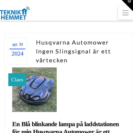
T
t
W
N
Husqvarna Automower
apr 30
Ingen Slingsignal är ett
2024
vårtecken
Claes
En Blå blinkande lampa på laddstationen
för min Husqvarna Automower är ett