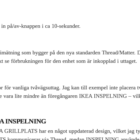
 in på/av-knappen i ca 10-sekunder.
mätning som bygger på den nya standarden Thread/Matter. D
 se förbrukningen för den enhet som är inkopplad i uttaget.
 för vanliga tvåvägsuttag. Jag kan till exempel inte placera 
e vara lite mindre än föregångaren IKEA INSPELNING – vilket 
KEA INSPELNING
 IKEA GRILLPLATS har en något uppdaterad design, vilket jag 
PLATS kommunicerar via Thread, medan INSPELNING använde