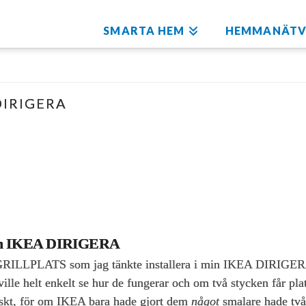
SMARTA HEM
HEMMANÄTV
 DIRIGERA
 min IKEA DIRIGERA
GRILLPLATS som jag tänkte installera i min IKEA DIRIGERA.
le helt enkelt se hur de fungerar och om två stycken får plats
ktiskt, för om IKEA bara hade gjort dem
något
smalare hade tv