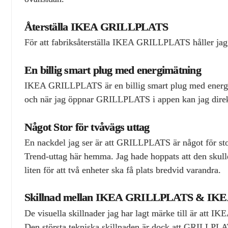
Återställa IKEA GRILLPLATS
För att fabriksåterställa IKEA GRILLPLATS håller jag
En billig smart plug med energimätning
IKEA GRILLPLATS är en billig smart plug med energi
och när jag öppnar GRILLPLATS i appen kan jag direkt
Något Stor för tvåvägs uttag
En nackdel jag ser är att GRILLPLATS är något för stor
Trend‑uttag här hemma. Jag hade hoppats att den skull
liten för att två enheter ska få plats bredvid varandra.
Skillnad mellan IKEA GRILLPLATS & I
De visuella skillnader jag har lagt märke till är att
Den största tekniska skillnaden är dock att GRILL