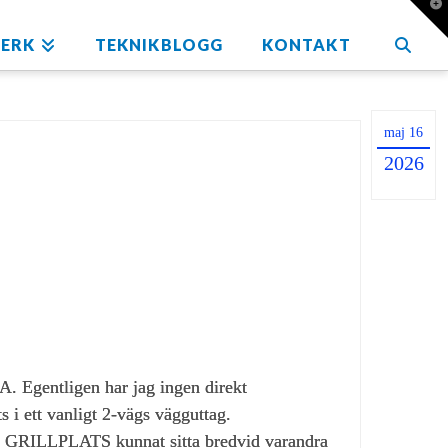
T
t
W
ERK
TEKNIKBLOGG
KONTAKT
maj 16
2026
 Egentligen har jag ingen direkt
 i ett vanligt 2‑vägs vägguttag.
å GRILLPLATS kunnat sitta bredvid varandra