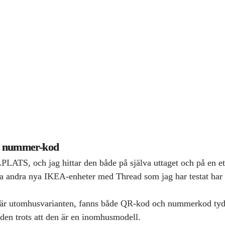
nummer-kod
PLATS, och jag hittar den både på själva uttaget och på en e
lla andra nya IKEA‑enheter med Thread som jag har testat ha
utomhusvarianten, fanns både QR‑kod och nummerkod tydligt
n trots att den är en inomhusmodell.