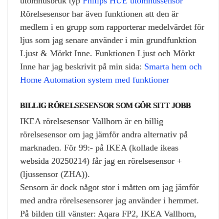
utomhusbruk typ
Philips HUE utomhussensor
Rörelsesensor har även funktionen att den är
medlem i en grupp som rapporterar medelvärdet för
ljus som jag senare använder i min grundfunktion
Ljust & Mörkt Inne. Funktionen Ljust och Mörkt
Inne har jag beskrivit på min sida:
Smarta hem och
Home Automation system med funktioner
BILLIG RÖRELSESENSOR SOM GÖR SITT JOBB
IKEA rörelsesensor Vallhorn är en billig
rörelsesensor om jag jämför andra alternativ på
marknaden. För 99:- på IKEA (kollade ikeas
websida 20250214) får jag en rörelsesensor +
(ljussensor (ZHA)).
Sensorn är dock något stor i måtten om jag jämför
med andra rörelsesensorer jag använder i hemmet.
På bilden till vänster: Aqara FP2, IKEA Vallhorn,