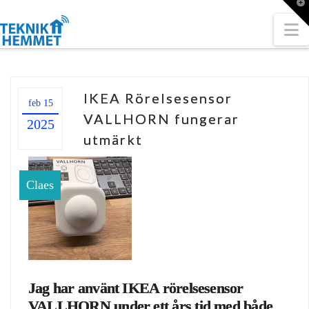
T
t
W
N
IKEA Rörelsesensor
feb 15
VALLHORN fungerar
2025
utmärkt
Claes
Jag har använt IKEA rörelsesensor
VALLHORN under ett års tid med både