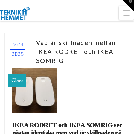
T
t
W
N
Vad är skillnaden mellan
feb 14
IKEA RODRET och IKEA
2025
SOMRIG
Claes
IKEA RODRET och IKEA SOMRIG ser
nästan identiska men vad är skillnaden på