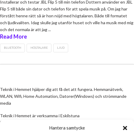
Installerar och testar JBL Flip 5 till min telefon Dottern använder en JBL
Flip 5 till både sin dator och telefon för att spela musik på. Om jag har
förstått henne rätt så är hon nöjd med högtalaren. Både till formatet
och ljudkvaliten. Idag skulle jag utanför huset och ville ha musik med mig
och det normala är att jag ...
Read More
BLUETOOTH
HÖGTALARE
LJUD
Teknik i Hemmet hjälper dig att få det att fungera. Hemmanätverk,
WLAN, Wifi, Home Automation, Datorer(Windows) och strömmande
media
Teknik i Hemmet är verksamma i Eskilstuna
Email:
info@teknikihemmet.se
Hantera samtycke