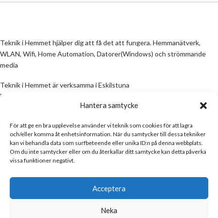
Teknik i Hemmet hjälper dig att få det att fungera. Hemmanätverk,
WLAN, Wifi, Home Automation, Datorer(Windows) och strömmande
media
Teknik i Hemmet är verksamma i Eskilstuna
Email:
info@teknikihemmet.se
Hantera samtycke
För att ge en bra upplevelse använder vi teknik som cookies för att lagra
All information på denna sida skall ses som en guide, inte en manual. Om
och/eller komma åt enhetsinformation. När du samtycker till dessa tekniker
information på sidan inte stämmer och/eller är felaktig, skicka gärna ett
kan vi behandla data som surfbeteende eller unika ID:n på denna webbplats.
mail
Om du inte samtycker eller om du återkallar ditt samtycke kan detta påverka
vissa funktioner negativt.
Email:
info@teknikihemmet.se
Acceptera
Neka