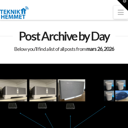
T
t
W
N
Post Archive by Day
Below you'll find a list of all posts from
mars 26, 2026