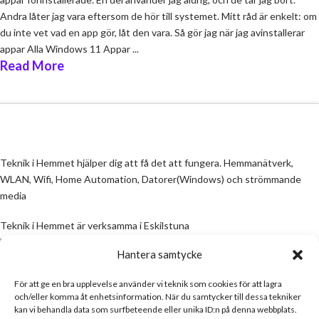
Andra låter jag vara eftersom de hör till systemet. Mitt råd är enkelt: om
du inte vet vad en app gör, låt den vara. Så gör jag när jag avinstallerar
appar Alla Windows 11 Appar ...
Read More
Teknik i Hemmet hjälper dig att få det att fungera. Hemmanätverk,
WLAN, Wifi, Home Automation, Datorer(Windows) och strömmande
media
Teknik i Hemmet är verksamma i Eskilstuna
Email:
info@teknikihemmet.se
Hantera samtycke
För att ge en bra upplevelse använder vi teknik som cookies för att lagra
All information på denna sida skall ses som en guide, inte en manual. Om
och/eller komma åt enhetsinformation. När du samtycker till dessa tekniker
information på sidan inte stämmer och/eller är felaktig, skicka gärna ett
kan vi behandla data som surfbeteende eller unika ID:n på denna webbplats.