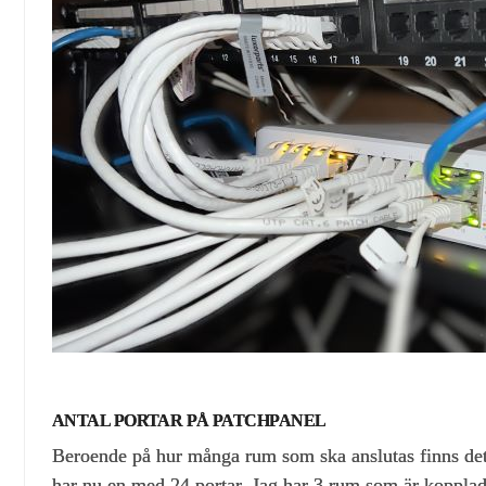
ANTAL PORTAR PÅ PATCHPANEL
Beroende på hur många rum som ska anslutas finns det
har nu en med 24 portar. Jag har 3 rum som är koppla