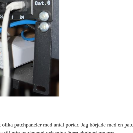
 olika patchpaneler med antal portar. Jag började med en pat
de till min patchpanel och mina övervakningskameror.