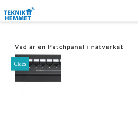
Vad är en Patchpanel i nätverket
Claes