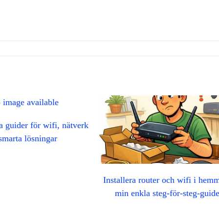
 guider för wifi, nätverk
smarta lösningar
Installera router och wifi i hem
min enkla steg‑för‑steg‑guid