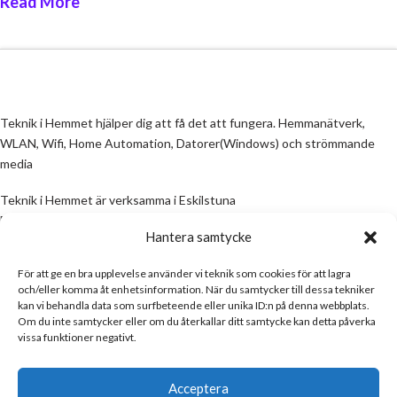
Read More
Teknik i Hemmet hjälper dig att få det att fungera. Hemmanätverk,
WLAN, Wifi, Home Automation, Datorer(Windows) och strömmande
media
Teknik i Hemmet är verksamma i Eskilstuna
Email:
info@teknikihemmet.se
Hantera samtycke
För att ge en bra upplevelse använder vi teknik som cookies för att lagra
All information på denna sida skall ses som en guide, inte en manual. Om
och/eller komma åt enhetsinformation. När du samtycker till dessa tekniker
information på sidan inte stämmer och/eller är felaktig, skicka gärna ett
kan vi behandla data som surfbeteende eller unika ID:n på denna webbplats.
mail
Om du inte samtycker eller om du återkallar ditt samtycke kan detta påverka
vissa funktioner negativt.
Email:
info@teknikihemmet.se
Acceptera