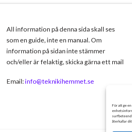
All information på denna sida skall ses
som en guide, inte en manual. Om
information på sidan inte stämmer
och/eller är felaktig, skicka gärna ett mail
Email:
info@teknikihemmet.se
För att ge en
enhetsinform
surfbeteende
återkallar di