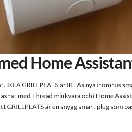
med Home Assistan
t. IKEA GRILLPLATS är IKEAs nya inomhus sma
flashat med Thread mjukvara och i Home Assis
tt GRILLPLATS är en snygg smart plug som pass