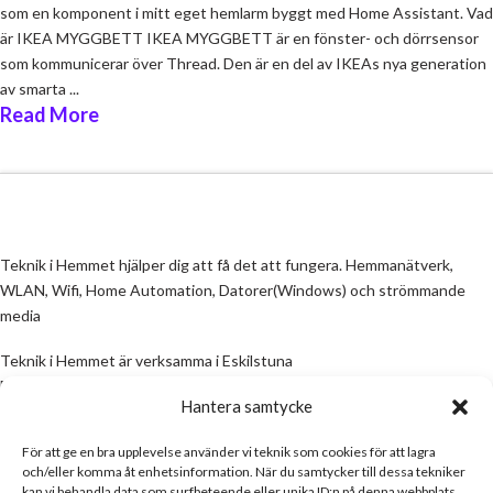
som en komponent i mitt eget hemlarm byggt med Home Assistant. Vad
är IKEA MYGGBETT IKEA MYGGBETT är en fönster- och dörrsensor
som kommunicerar över Thread. Den är en del av IKEAs nya generation
av smarta ...
Read More
Teknik i Hemmet hjälper dig att få det att fungera. Hemmanätverk,
WLAN, Wifi, Home Automation, Datorer(Windows) och strömmande
media
Teknik i Hemmet är verksamma i Eskilstuna
Email:
info@teknikihemmet.se
Hantera samtycke
För att ge en bra upplevelse använder vi teknik som cookies för att lagra
All information på denna sida skall ses som en guide, inte en manual. Om
och/eller komma åt enhetsinformation. När du samtycker till dessa tekniker
information på sidan inte stämmer och/eller är felaktig, skicka gärna ett
kan vi behandla data som surfbeteende eller unika ID:n på denna webbplats.