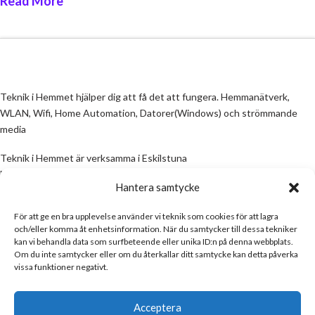
Read More
Teknik i Hemmet hjälper dig att få det att fungera. Hemmanätverk,
WLAN, Wifi, Home Automation, Datorer(Windows) och strömmande
media
Teknik i Hemmet är verksamma i Eskilstuna
Email:
info@teknikihemmet.se
Hantera samtycke
För att ge en bra upplevelse använder vi teknik som cookies för att lagra
All information på denna sida skall ses som en guide, inte en manual. Om
och/eller komma åt enhetsinformation. När du samtycker till dessa tekniker
information på sidan inte stämmer och/eller är felaktig, skicka gärna ett
kan vi behandla data som surfbeteende eller unika ID:n på denna webbplats.
mail
Om du inte samtycker eller om du återkallar ditt samtycke kan detta påverka
vissa funktioner negativt.
Email:
info@teknikihemmet.se
Acceptera