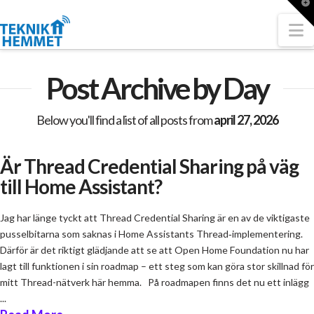
T
t
W
N
Post Archive by Day
Below you'll find a list of all posts from
april 27, 2026
Är Thread Credential Sharing på väg
till Home Assistant?
Jag har länge tyckt att Thread Credential Sharing är en av de viktigaste
pusselbitarna som saknas i Home Assistants Thread‑implementering.
Därför är det riktigt glädjande att se att Open Home Foundation nu har
lagt till funktionen i sin roadmap – ett steg som kan göra stor skillnad för
mitt Thread-nätverk här hemma. På roadmapen finns det nu ett inlägg
...