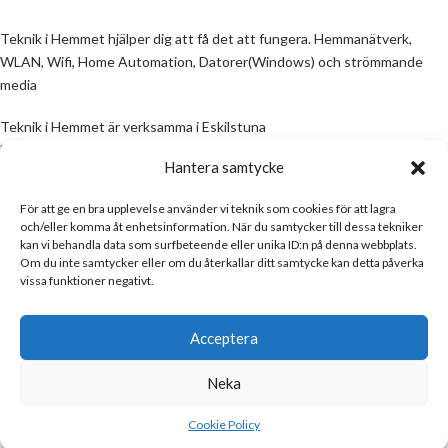
Teknik i Hemmet hjälper dig att få det att fungera. Hemmanätverk,
WLAN, Wifi, Home Automation, Datorer(Windows) och strömmande
media
Teknik i Hemmet är verksamma i Eskilstuna
Email:
info@teknikihemmet.se
Hantera samtycke
För att ge en bra upplevelse använder vi teknik som cookies för att lagra
All information på denna sida skall ses som en guide, inte en manual. Om
och/eller komma åt enhetsinformation. När du samtycker till dessa tekniker
information på sidan inte stämmer och/eller är felaktig, skicka gärna ett
kan vi behandla data som surfbeteende eller unika ID:n på denna webbplats.
mail
Om du inte samtycker eller om du återkallar ditt samtycke kan detta påverka
vissa funktioner negativt.
Email:
info@teknikihemmet.se
Acceptera
Neka
Teknik i Hemmet
Copyright © 2017
Cookie Policy