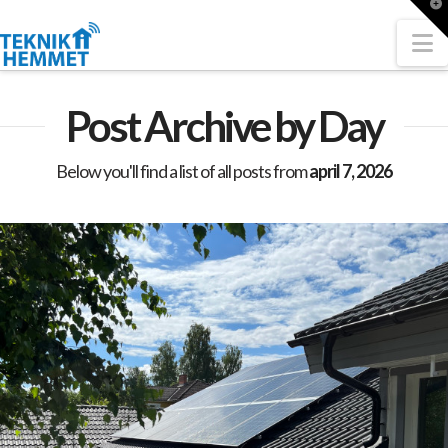
T
t
W
N
Post Archive by Day
Below you'll find a list of all posts from
april 7, 2026