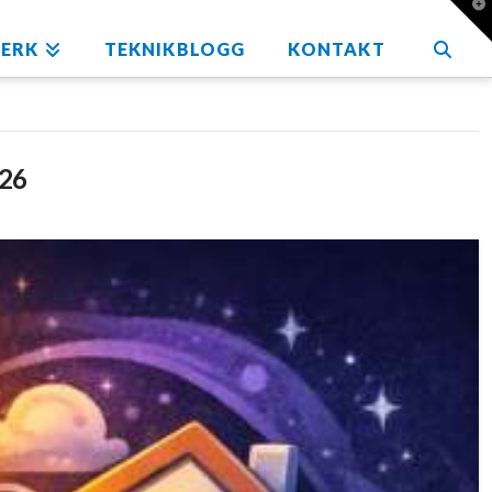
T
t
W
ERK
TEKNIKBLOGG
KONTAKT
026