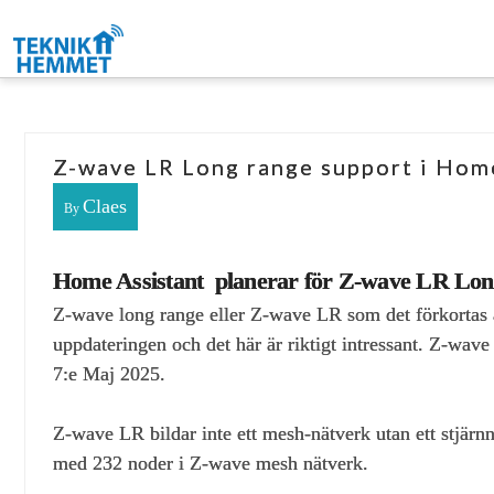
Z-wave LR Long range support i Hom
Claes
By
Home Assistant planerar för Z-wave LR Long
Z-wave long range eller Z-wave LR som det förkortas ä
uppdateringen och det här är riktigt intressant. Z-w
7:e Maj 2025.
Z-wave LR bildar inte ett mesh-nätverk utan ett stjärn
med 232 noder i Z-wave mesh nätverk.