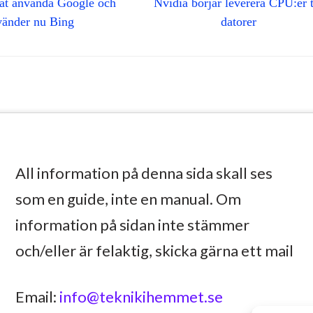
tat använda Google och
Nvidia börjar leverera CPU:er t
vänder nu Bing
datorer
All information på denna sida skall ses
som en guide, inte en manual. Om
information på sidan inte stämmer
och/eller är felaktig, skicka gärna ett mail
Email:
info@teknikihemmet.se