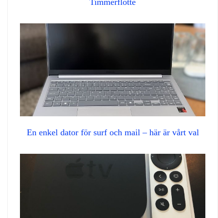
Timmerflotte
En enkel dator för surf och mail – här är vårt val