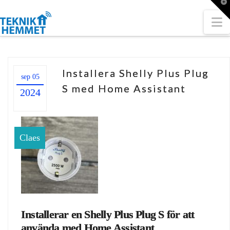
T
t
W
N
Installera Shelly Plus Plug
sep 05
S med Home Assistant
2024
Claes
Installerar en Shelly Plus Plug S för att
använda med Home Assistant