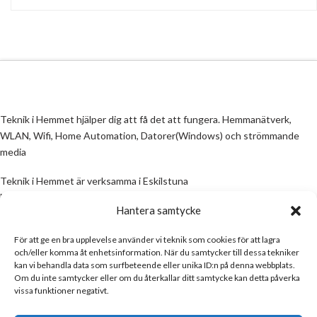
Teknik i Hemmet hjälper dig att få det att fungera. Hemmanätverk,
WLAN, Wifi, Home Automation, Datorer(Windows) och strömmande
media
Teknik i Hemmet är verksamma i Eskilstuna
Email:
info@teknikihemmet.se
Hantera samtycke
För att ge en bra upplevelse använder vi teknik som cookies för att lagra
All information på denna sida skall ses som en guide, inte en manual. Om
och/eller komma åt enhetsinformation. När du samtycker till dessa tekniker
information på sidan inte stämmer och/eller är felaktig, skicka gärna ett
kan vi behandla data som surfbeteende eller unika ID:n på denna webbplats.
mail
Om du inte samtycker eller om du återkallar ditt samtycke kan detta påverka
vissa funktioner negativt.
Email:
info@teknikihemmet.se