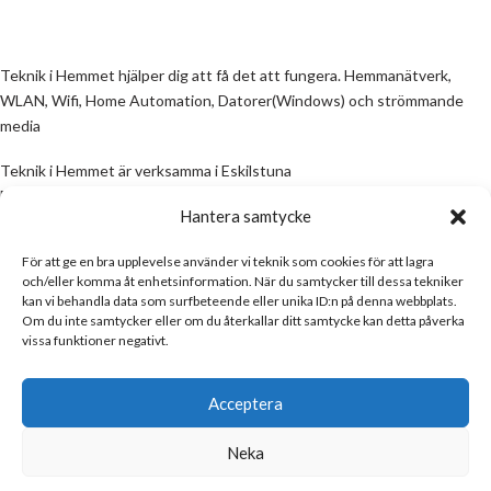
Teknik i Hemmet hjälper dig att få det att fungera. Hemmanätverk,
WLAN, Wifi, Home Automation, Datorer(Windows) och strömmande
media
Teknik i Hemmet är verksamma i Eskilstuna
Email:
info@teknikihemmet.se
Hantera samtycke
För att ge en bra upplevelse använder vi teknik som cookies för att lagra
All information på denna sida skall ses som en guide, inte en manual. Om
och/eller komma åt enhetsinformation. När du samtycker till dessa tekniker
information på sidan inte stämmer och/eller är felaktig, skicka gärna ett
kan vi behandla data som surfbeteende eller unika ID:n på denna webbplats.
mail
Om du inte samtycker eller om du återkallar ditt samtycke kan detta påverka
vissa funktioner negativt.
Email:
info@teknikihemmet.se
Acceptera
Neka