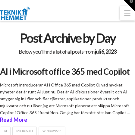
T
t
W
N
Post Archive by Day
Below you'll find a list of all posts from
juli 6, 2023
AI i Microsoft office 365 med Copilot
Microsoft introducerar AI i Office 365 med Copilot Oj vad mycket
nyheter det är runt AI just nu. Det är AI diskussioner överallt och AI
smyger sig in i fler och fler tjänster, applikationer, produkter och
mjukvaror och nu läser jag att Microsoft planerar att släppa Microsoft
Copilot i Office 365 i framtiden. Om jag har förstått rätt kan Copilot ...
Read More
AI
MICROSOFT
WINDOWS 11