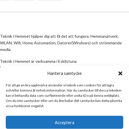
Teknik i Hemmet hjälper dig att få det att fungera. Hemmanätverk,
WLAN, Wifi, Home Automation, Datorer(Windows) och strömmande
media
Teknik i Hemmet är verksamma i Eskilstuna
Email:
info@teknikihemmet.se
Hantera samtycke
För att ge en bra upplevelse använder vi teknik som cookies för att lagra
All information på denna sida skall ses som en guide, inte en manual. Om
och/eller komma åt enhetsinformation. När du samtycker till dessa tekniker
information på sidan inte stämmer och/eller är felaktig, skicka gärna ett
kan vi behandla data som surfbeteende eller unika ID:n på denna webbplats.
mail
Om du inte samtycker eller om du återkallar ditt samtycke kan detta påverka
vissa funktioner negativt.
Email:
info@teknikihemmet.se
Acceptera