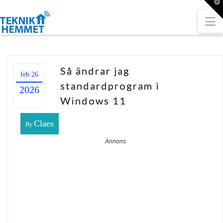
T
t
W
N
Så ändrar jag
feb 26
standardprogram i
2026
Windows 11
Claes
By