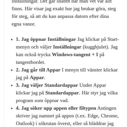
Inställningar. Det går snabbt när man vet var allt
finns. Här visar jag exakt hur jag brukar göra, steg
för steg, så att du kan anpassa datorn efter dina
egna vanor.
1. Jag öppnar Inställningar
Jag klickar på Start-
menyn och väljer
Inställningar
(kugghjulet). Jag
kan också trycka
Windows-tangent + I
på
tangentbordet.
2. Jag går till Appar
I menyn till vänster klickar
jag på
Appar
.
3. Jag väljer Standardappar
Under Appar
klickar jag på
Standardappar
. Här styr jag vilka
program som öppnar vad.
4. Jag söker upp appen eller filtypen
Antingen
skriver jag namnet på appen (t.ex. Edge, Chrome,
Outlook) i sökrutan överst, eller så bläddrar jag