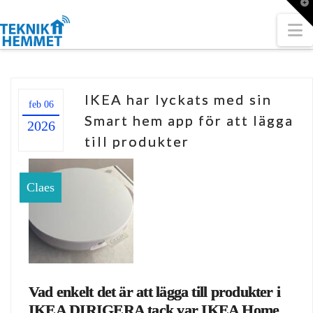
T
t
W
N
IKEA har lyckats med sin
feb 06
Smart hem app för att lägga
2026
till produkter
Claes
Vad enkelt det är att lägga till produkter i
IKEA DIRIGERA tack var IKEA Home