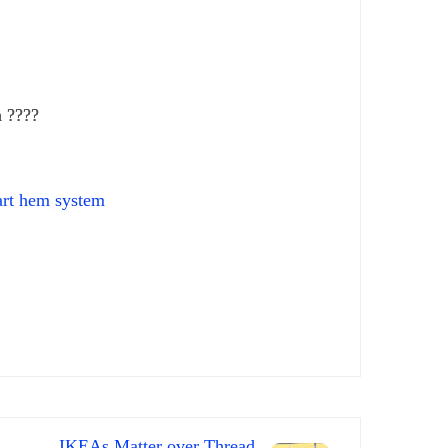
a ????
rt hem system
IKEAs Matter over Thread