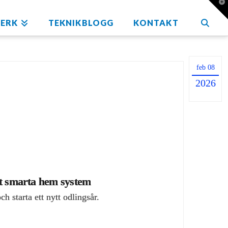
T
t
W
ERK
TEKNIKBLOGG
KONTAKT
feb 08
2026
tt smarta hem system
h starta ett nytt odlingsår.