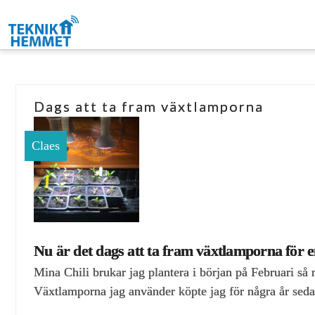
Dags att ta fram växtlamporna
Claes
Nu är det dags att ta fram växtlamporna för 
Mina Chili brukar jag plantera i början på Februari så 
Växtlamporna jag använder köpte jag för några år sed