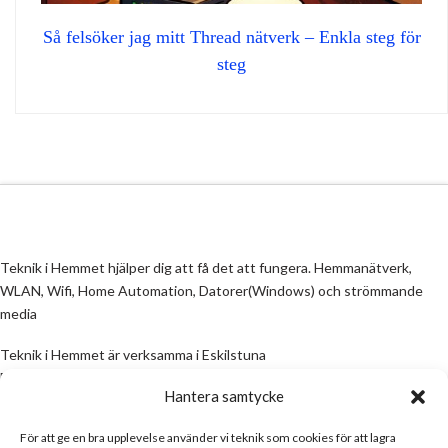
Så felsöker jag mitt Thread nätverk – Enkla steg för
steg
Teknik i Hemmet hjälper dig att få det att fungera. Hemmanätverk,
WLAN, Wifi, Home Automation, Datorer(Windows) och strömmande
media
Teknik i Hemmet är verksamma i Eskilstuna
Email:
info@teknikihemmet.se
Hantera samtycke
För att ge en bra upplevelse använder vi teknik som cookies för att lagra
All information på denna sida skall ses som en guide, inte en manual. Om