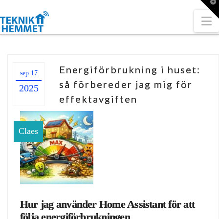
T
t
W
N
Energiförbrukning i huset:
sep 17
så förbereder jag mig för
2025
effektavgiften
Claes
Hur jag använder Home Assistant för att
följa energiförbrukningen