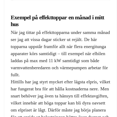
Exempel på effekttoppar en månad i mitt
hus
När jag tittar på effekttopparna under samma månad
ser jag att vissa dagar sticker ut rejält. De här
topparna uppstår framför allt när flera energitunga
apparater körs samtidigt – till exempel när elbilen
laddas på max med 11 kW samtidigt som både
varmvattenberedaren och värmepumpen arbetar för
fullt.
Hittills har jag styrt mycket efter lägsta elpris, vilket
har fungerat bra för att hålla kostnaderna nere. Men
snart behöver jag även ta hänsyn till effektavgiften,
vilket innebär att höga toppar kan bli dyra oavsett
om elpriset är lågt. Därför måste jag börja planera
för att sprida ut belastningen bättre över dygnet och