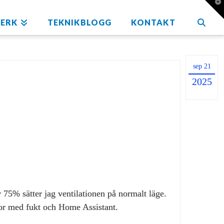
T
t
W
ERK
TEKNIKBLOGG
KONTAKT
sep 21
2025
 75% sätter jag ventilationen på normalt läge.
or med fukt och Home Assistant.